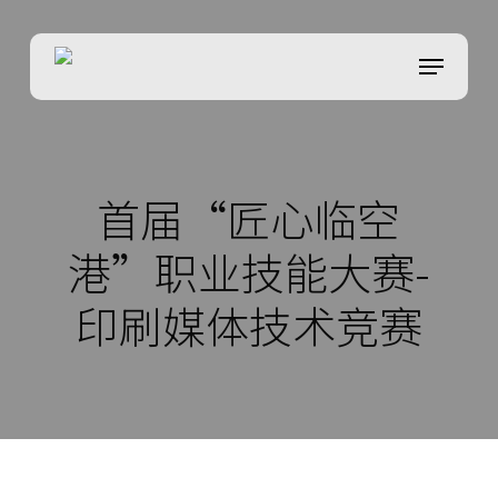
Skip
to
菜单
Close
main
Menu
content
首届“匠心临空
港”职业技能大赛-
印刷媒体技术竞赛