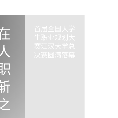
在
首届全国大学
生职业规划大
人
赛江汉大学总
决赛圆满落幕
职
斩
之