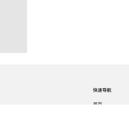
快速导航
首页
制造
关于我们
其擅长
位。愿
产品服务