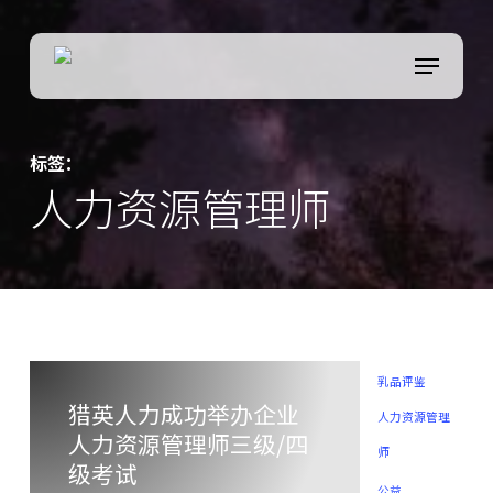
Skip
to
菜单
Close
main
Menu
content
标签：
人力资源管理师
乳品评鉴
猎英人力成功举办企业
人力资源管理
人力资源管理师三级/四
师
级考试
公益