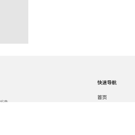
快速导航
首页
制造
关于我们
其擅长
位。愿
产品服务
化、职
赛事活动