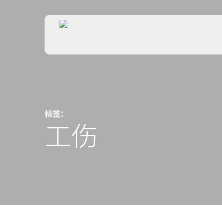
Skip
to
main
content
标签：
工伤