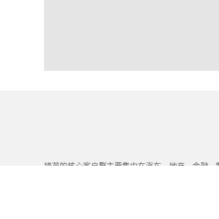
猎英的核心客户群主要集中在汽车、地产、金融、
业、消费品、IT通讯、能源化工等行业和领域，尤
为外企、上市公司推荐中、高层职位和关键技术职
为国内公司引入高端的管理人才，协助其建立国际