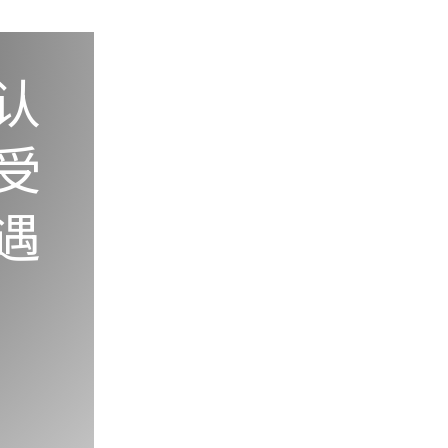
认
受
遇